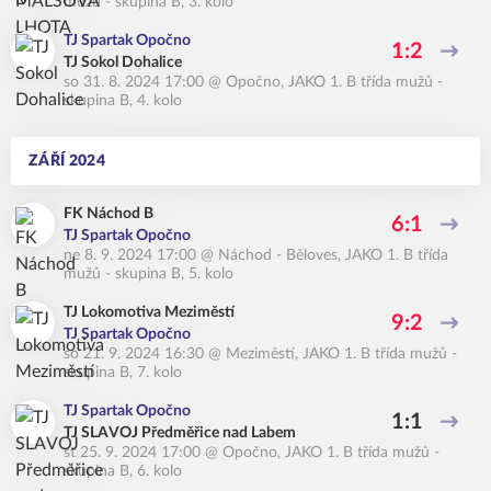
mužů - skupina B, 3. kolo
TJ Spartak Opočno
1:2
TJ Sokol Dohalice
so 31. 8. 2024 17:00
@
Opočno
,
JAKO 1. B třída mužů -
skupina B, 4. kolo
ZÁŘÍ 2024
FK Náchod B
6:1
TJ Spartak Opočno
ne 8. 9. 2024 17:00
@
Náchod - Běloves
,
JAKO 1. B třída
mužů - skupina B, 5. kolo
TJ Lokomotiva Meziměstí
9:2
TJ Spartak Opočno
so 21. 9. 2024 16:30
@
Meziměstí
,
JAKO 1. B třída mužů -
skupina B, 7. kolo
TJ Spartak Opočno
1:1
TJ SLAVOJ Předměřice nad Labem
st 25. 9. 2024 17:00
@
Opočno
,
JAKO 1. B třída mužů -
skupina B, 6. kolo