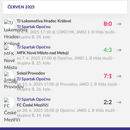
ČERVEN 2025
TJ Lokomotiva Hradec Králové
8:0
TJ Spartak Opočno
st 4. 6. 2025 17:30
@
LOKO HK
,
JAKO 1. B třída mužů -
skupina B, 24. kolo
TJ Spartak Opočno
4:3
MFK Nové Město nad Metují
so 7. 6. 2025 17:00
@
Opočno
,
JAKO 1. B třída mužů -
skupina B, 25. kolo
Sokol Provodov
7:1
TJ Spartak Opočno
ne 15. 6. 2025 17:00
@
Provodov
,
JAKO 1. B třída mužů -
skupina B, 26. kolo
TJ Spartak Opočno
2:2
FC České Meziříčí
pá 20. 6. 2025 18:00
@
Opočno
,
JAKO 1. B třída mužů -
skupina B, 14. kolo