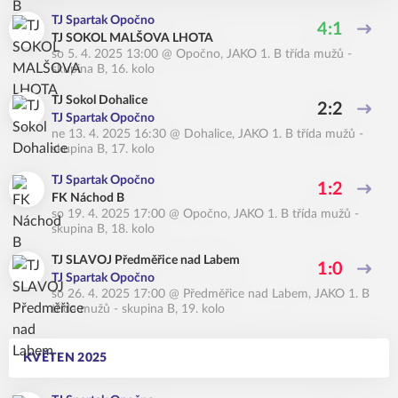
TJ Spartak Opočno
4:1
TJ SOKOL MALŠOVA LHOTA
so 5. 4. 2025 13:00
@
Opočno
,
JAKO 1. B třída mužů -
skupina B, 16. kolo
TJ Sokol Dohalice
2:2
TJ Spartak Opočno
ne 13. 4. 2025 16:30
@
Dohalice
,
JAKO 1. B třída mužů -
skupina B, 17. kolo
TJ Spartak Opočno
1:2
FK Náchod B
so 19. 4. 2025 17:00
@
Opočno
,
JAKO 1. B třída mužů -
skupina B, 18. kolo
TJ SLAVOJ Předměřice nad Labem
1:0
TJ Spartak Opočno
so 26. 4. 2025 17:00
@
Předměřice nad Labem
,
JAKO 1. B
třída mužů - skupina B, 19. kolo
KVĚTEN 2025