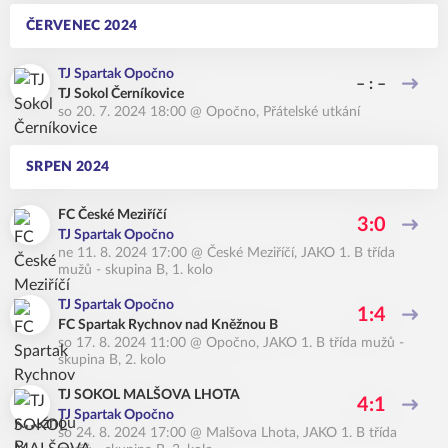
ČERVENEC 2024
TJ Spartak Opočno
– : –
TJ Sokol Černíkovice
so 20. 7. 2024 18:00
@
Opočno
,
Přátelské utkání
SRPEN 2024
FC České Meziříčí
3:0
TJ Spartak Opočno
ne 11. 8. 2024 17:00
@
České Meziříčí
,
JAKO 1. B třída
mužů - skupina B, 1. kolo
TJ Spartak Opočno
1:4
FC Spartak Rychnov nad Kněžnou B
so 17. 8. 2024 11:00
@
Opočno
,
JAKO 1. B třída mužů -
skupina B, 2. kolo
TJ SOKOL MALŠOVA LHOTA
4:1
TJ Spartak Opočno
so 24. 8. 2024 17:00
@
Malšova Lhota
,
JAKO 1. B třída