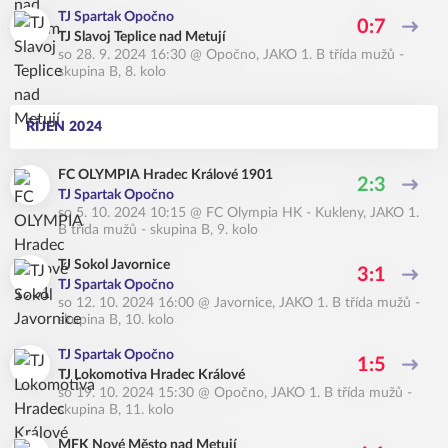
TJ Spartak Opočno
0:7
TJ Slavoj Teplice nad Metují
so 28. 9. 2024 16:30
@
Opočno
,
JAKO 1. B třída mužů -
skupina B, 8. kolo
ŘÍJEN 2024
FC OLYMPIA Hradec Králové 1901
2:3
TJ Spartak Opočno
so 5. 10. 2024 10:15
@
FC Olympia HK - Kukleny
,
JAKO 1.
B třída mužů - skupina B, 9. kolo
TJ Sokol Javornice
3:1
TJ Spartak Opočno
so 12. 10. 2024 16:00
@
Javornice
,
JAKO 1. B třída mužů -
skupina B, 10. kolo
TJ Spartak Opočno
1:5
TJ Lokomotiva Hradec Králové
so 19. 10. 2024 15:30
@
Opočno
,
JAKO 1. B třída mužů -
skupina B, 11. kolo
MFK Nové Město nad Metují