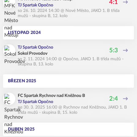
4:1
TJ Spartak Opočno
so 26. 10. 2024 14:30
@
Nové Město
,
JAKO 1. B třída
mužů - skupina B, 12. kolo
LISTOPAD 2024
TJ Spartak Opočno
5:3
Sokol Provodov
so 2. 11. 2024 14:00
@
Opočno
,
JAKO 1. B třída mužů -
skupina B, 13. kolo
BŘEZEN 2025
FC Spartak Rychnov nad Kněžnou B
2:4
TJ Spartak Opočno
ne 30. 3. 2025 16:00
@
Rychnov nad Kněžnou
,
JAKO 1. B
třída mužů - skupina B, 15. kolo
DUBEN 2025