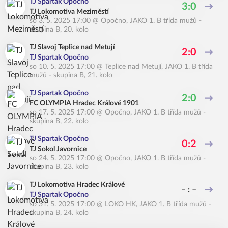
TJ Spartak Opočno
3:0
TJ Lokomotiva Meziměstí
so 3. 5. 2025 17:00
@
Opočno
,
JAKO 1. B třída mužů -
skupina B, 20. kolo
TJ Slavoj Teplice nad Metují
2:0
TJ Spartak Opočno
so 10. 5. 2025 17:00
@
Teplice nad Metují
,
JAKO 1. B třída
mužů - skupina B, 21. kolo
TJ Spartak Opočno
2:0
FC OLYMPIA Hradec Králové 1901
so 17. 5. 2025 17:00
@
Opočno
,
JAKO 1. B třída mužů -
skupina B, 22. kolo
TJ Spartak Opočno
0:2
TJ Sokol Javornice
so 24. 5. 2025 17:00
@
Opočno
,
JAKO 1. B třída mužů -
skupina B, 23. kolo
TJ Lokomotiva Hradec Králové
– : –
TJ Spartak Opočno
so 31. 5. 2025 17:00
@
LOKO HK
,
JAKO 1. B třída mužů -
skupina B, 24. kolo