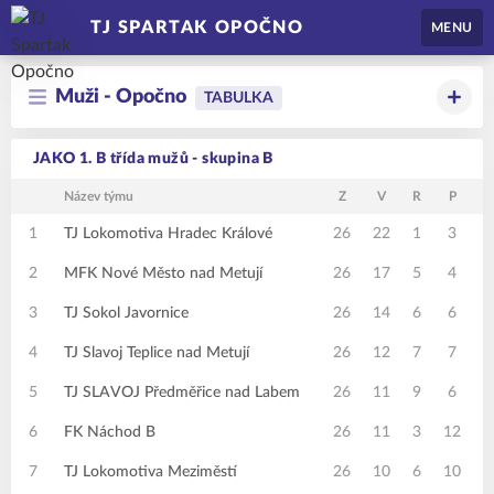
TJ SPARTAK OPOČNO
MENU
Muži - Opočno
TABULKA
JAKO 1. B třída mužů - skupina B
Název týmu
Z
V
R
P
B
1
TJ Lokomotiva Hradec Králové
26
22
1
3
2
MFK Nové Město nad Metují
26
17
5
4
3
TJ Sokol Javornice
26
14
6
6
4
TJ Slavoj Teplice nad Metují
26
12
7
7
5
TJ SLAVOJ Předměřice nad Labem
26
11
9
6
6
FK Náchod B
26
11
3
12
7
TJ Lokomotiva Meziměstí
26
10
6
10