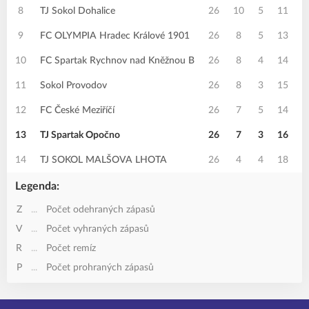
8
TJ Sokol Dohalice
26
10
5
11
9
FC OLYMPIA Hradec Králové 1901
26
8
5
13
10
FC Spartak Rychnov nad Kněžnou B
26
8
4
14
11
Sokol Provodov
26
8
3
15
12
FC České Meziříčí
26
7
5
14
13
TJ Spartak Opočno
26
7
3
16
14
TJ SOKOL MALŠOVA LHOTA
26
4
4
18
Legenda:
Z
...
Počet odehraných zápasů
V
...
Počet vyhraných zápasů
R
...
Počet remíz
P
...
Počet prohraných zápasů