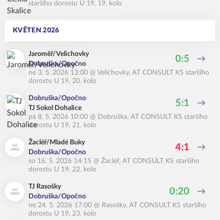
staršího dorostu U 19, 19. kolo
KVĚTEN 2026
Jaroměř/Velichovky
0:5
Dobruška/Opočno
ne 3. 5. 2026 13:00
@
Velichovky
,
AT CONSULT KS staršího
dorostu U 19, 20. kolo
Dobruška/Opočno
5:1
TJ Sokol Dohalice
pá 8. 5. 2026 10:00
@
Dobruška
,
AT CONSULT KS staršího
dorostu U 19, 21. kolo
Žacléř/Mladé Buky
4:1
Dobruška/Opočno
so 16. 5. 2026 14:15
@
Žacléř
,
AT CONSULT KS staršího
dorostu U 19, 22. kolo
TJ Rasošky
0:20
Dobruška/Opočno
ne 24. 5. 2026 17:00
@
Rasošky
,
AT CONSULT KS staršího
dorostu U 19, 23. kolo