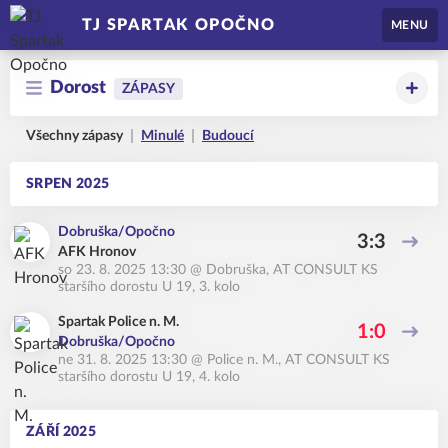
TJ SPARTAK OPOČNO
MENU
Dorost
ZÁPASY
Všechny zápasy
Minulé
Budoucí
SRPEN 2025
Dobruška/Opočno
3:3
AFK Hronov
so 23. 8. 2025 13:30
@
Dobruška
,
AT CONSULT KS
staršího dorostu U 19, 3. kolo
Spartak Police n. M.
1:0
Dobruška/Opočno
ne 31. 8. 2025 13:30
@
Police n. M.
,
AT CONSULT KS
staršího dorostu U 19, 4. kolo
ZÁŘÍ 2025