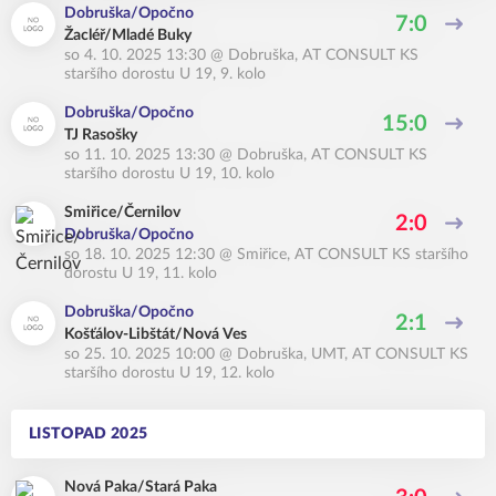
Dobruška/Opočno
7:0
Žacléř/Mladé Buky
so 4. 10. 2025 13:30
@
Dobruška
,
AT CONSULT KS
staršího dorostu U 19, 9. kolo
Dobruška/Opočno
15:0
TJ Rasošky
so 11. 10. 2025 13:30
@
Dobruška
,
AT CONSULT KS
staršího dorostu U 19, 10. kolo
Smiřice/Černilov
2:0
Dobruška/Opočno
so 18. 10. 2025 12:30
@
Smiřice
,
AT CONSULT KS staršího
dorostu U 19, 11. kolo
Dobruška/Opočno
2:1
Košťálov-Libštát/Nová Ves
so 25. 10. 2025 10:00
@
Dobruška, UMT
,
AT CONSULT KS
staršího dorostu U 19, 12. kolo
LISTOPAD 2025
Nová Paka/Stará Paka