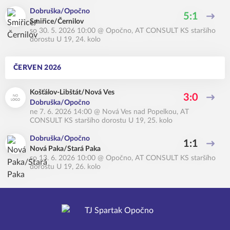
Dobruška/Opočno
5:1
Smiřice/Černilov
so 30. 5. 2026 10:00
@
Opočno
,
AT CONSULT KS staršího
dorostu U 19, 24. kolo
ČERVEN 2026
Košťálov-Libštát/Nová Ves
3:0
Dobruška/Opočno
ne 7. 6. 2026 14:00
@
Nová Ves nad Popelkou
,
AT
CONSULT KS staršího dorostu U 19, 25. kolo
Dobruška/Opočno
1:1
Nová Paka/Stará Paka
so 13. 6. 2026 10:00
@
Opočno
,
AT CONSULT KS staršího
dorostu U 19, 26. kolo