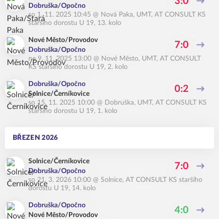
3:0
Dobruška/Opočno
so 1. 11. 2025 10:45
@
Nová Paka, UMT
,
AT CONSULT KS
staršího dorostu U 19, 13. kolo
Nové Město/Provodov
7:0
Dobruška/Opočno
ne 9. 11. 2025 13:00
@
Nové Město, UMT
,
AT CONSULT
KS staršího dorostu U 19, 2. kolo
Dobruška/Opočno
0:2
Solnice/Černíkovice
so 15. 11. 2025 10:00
@
Dobruška, UMT
,
AT CONSULT KS
staršího dorostu U 19, 1. kolo
BŘEZEN 2026
Solnice/Černíkovice
7:0
Dobruška/Opočno
so 21. 3. 2026 10:00
@
Solnice
,
AT CONSULT KS staršího
dorostu U 19, 14. kolo
Dobruška/Opočno
4:0
Nové Město/Provodov