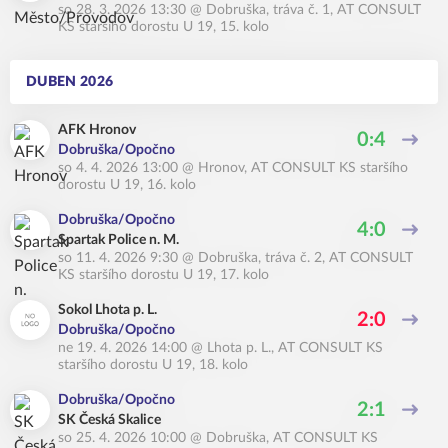
so 28. 3. 2026 13:30
@
Dobruška, tráva č. 1
,
AT CONSULT
KS staršího dorostu U 19, 15. kolo
DUBEN 2026
AFK Hronov
0:4
Dobruška/Opočno
so 4. 4. 2026 13:00
@
Hronov
,
AT CONSULT KS staršího
dorostu U 19, 16. kolo
Dobruška/Opočno
4:0
Spartak Police n. M.
so 11. 4. 2026 9:30
@
Dobruška, tráva č. 2
,
AT CONSULT
KS staršího dorostu U 19, 17. kolo
Sokol Lhota p. L.
2:0
Dobruška/Opočno
ne 19. 4. 2026 14:00
@
Lhota p. L.
,
AT CONSULT KS
staršího dorostu U 19, 18. kolo
Dobruška/Opočno
2:1
SK Česká Skalice
so 25. 4. 2026 10:00
@
Dobruška
,
AT CONSULT KS