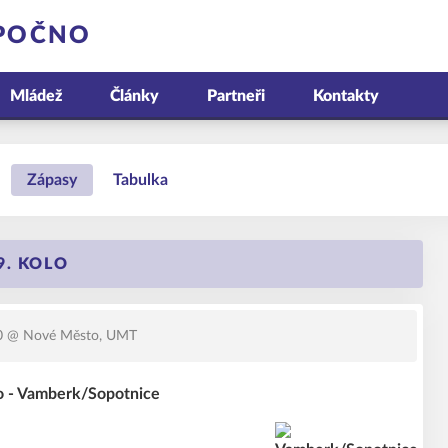
OPOČNO
Mládež
Články
Partneři
Kontakty
Zápasy
Tabulka
9. KOLO
0
@ Nové Město, UMT
 - Vamberk/Sopotnice