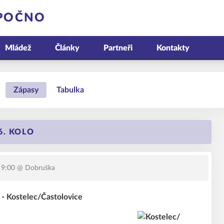
OPOČNO
Mládež
Články
Partneři
Kontakty
Zápasy
Tabulka
6. KOLO
 9:00
@ Dobruška
 Kostelec/Častolovice