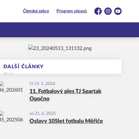
Členská sekce
Program zápasů
Facebook
Instagram
YouTube
DALŠÍ ČLÁNKY
čt 15. 1. 2026
11. Fotbalový ples TJ Spartak
Opočno
so 21. 6. 2025
Oslavy 105let fotbalu Měřiče